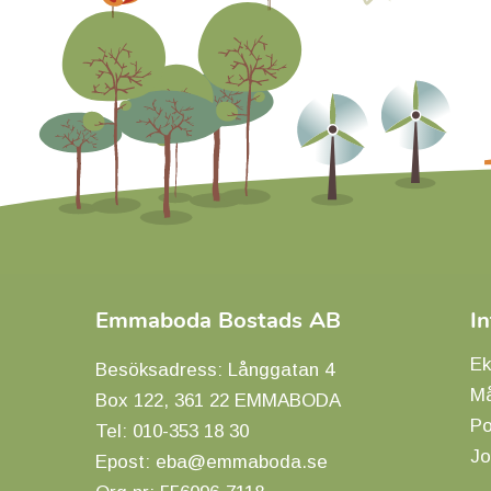
Emmaboda Bostads AB
I
Ek
Besöksadress: Långgatan 4
Må
Box 122, 361 22 EMMABODA
Po
Tel:
010-353 18 30
Jo
Epost:
eba@emmaboda.se