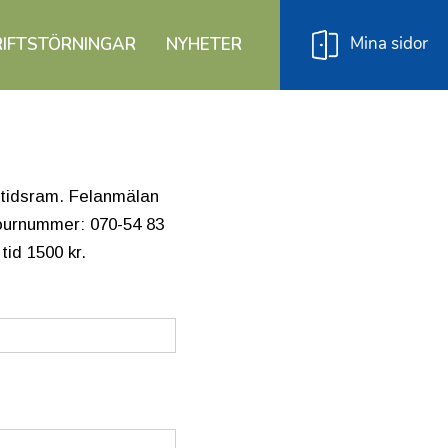
Mina sidor
RIFTSTÖRNINGAR
NYHETER
h tidsram. Felanmälan
 journummer: 070-54 83
tid 1500 kr.