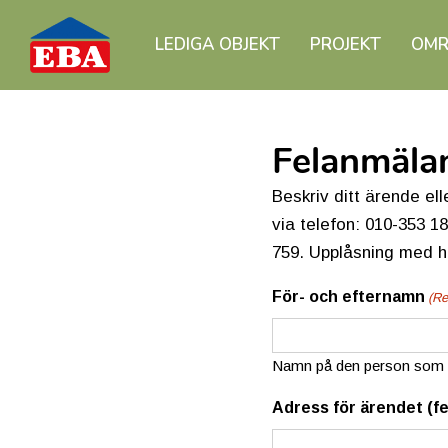
LEDIGA OBJEKT
PROJEKT
OMR
Felanmäla
Beskriv ditt ärende el
via telefon: 010-353 1
759. Upplåsning med hu
För- och efternamn
(Re
Namn på den person som st
Adress för ärendet (fe