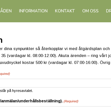
ÅDEN
INFORMATION
KONTAKT
OM OSS
D
n
ler dina synpunkter så återkopplar vi med åtgärdsplan oc
8 35 (vardagar kl. 08:00-12:00). Akuta ärenden – ring vårt
vudnyckel kostar 500 kr (vardagar kl. 07:00-16:00). Övrig 
quired)
år på hyresavtalet.
lanmälan/underhållsbeställning).
(Required)