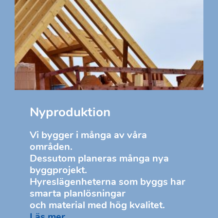
Nyproduktion
Vi bygger i många av våra
områden.
Dessutom planeras många nya
byggprojekt.
Hyreslägenheterna som byggs har
smarta planlösningar
och material med hög kvalitet.
Läs mer