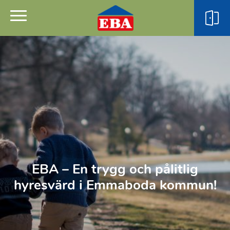
EBA – En trygg och pålitlig
hyresvärd i Emmaboda kommun!